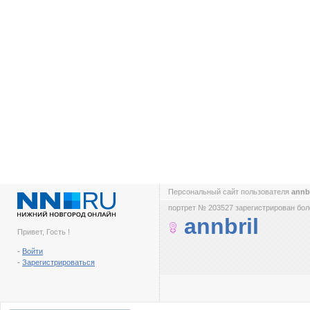
Персональный сайт пользователя
annb
портрет № 203527 зарегистрирован боле
annbril
Привет, Гость !
-
Войти
-
Зарегистрироваться