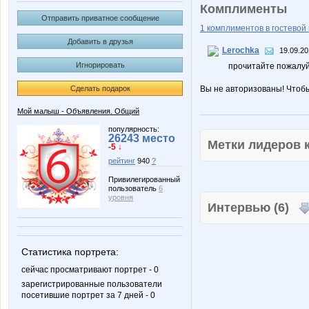
Комплименты
Отправить приватное сообщение
1 комплиментов в гостевой 
Добавить в друзья
Lerochka
19.09.20
Игнорировать
прочитайте пожалуй
Сделать подарок
Вы не авторизованы! Чтоб
Мой малыш - Объявления. Общий
популярность:
26243 место
Метки лидеров
-5 ↓
рейтинг
940
?
Привилегированный
пользователь
6
уровня
Интервью (6)
Статистика портрета:
сейчас просматривают портрет - 0
зарегистрированные пользователи
посетившие портрет за 7 дней - 0