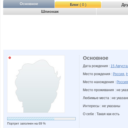
Основное
Блог
( 0 )
Др
Шпионаж
Основное
Дата рождения :
15 Август
Место рождения :
Россия
,
Н
Место нахождения :
Россия
Место проживания : не ука
Любимые места : не указа
Интересы : не указаны
О себе : Такая как есть
Портрет заполнен на 69 %